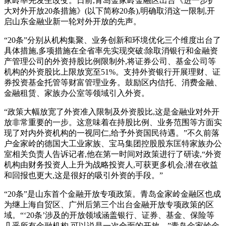
家岭率先发生改变。日前,青岛金家岭金融区出台《进一步扩
大对外开放20条措施》(以下简称20条),明确取消这一限制,开
启山东金融业新一轮对外开放的先声。
“20条”分别从机构集聚、业务创新和环境优化三个维度出台了
具体措施,多项措施在全省率先实现突破:除取消银行和金融资
产管理公司的外资持股比例限制外,将证券公司、基金公司等
机构的外资股比上限放宽至51%。支持外资银行开展理财、证
券投资基金托管等财富管理业务。鼓励区内信托、消费金融、
金融租赁、家族办公室等领域引入外资。
“政策大幅放宽了外资准入限制及外资股比,这是金融业对外开
放非常重要的一步。这意味着在持股比例、业务范围等方面实
现了对内外资机构的一视同仁,给予外资国民待遇。”不久前落
户金家岭的德国大工业家族、宝马集团控股股东匡特家族办公
室相关负责人告诉记者,他在第一时间对政策进行了研读,“外资
机构由财务投资人上升为战略投资人,可获更多机会,潜在收益
和回报也更大,这是很好的吸引外资的手段。”
“20条”是山东首个金融开放专项政策。青岛金家岭金融区也成
为继上海自贸区、广州后第三个出台金融开放专项政策的区
域。“‘20条’涉及的开放领域涵盖银行、证券、基金、保险等
几乎所有金融机构,可以说是一次全面的开放。”青岛金家岭金