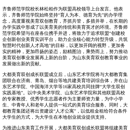
齐鲁师范学院校长林松柏作为联盟高校领导上台发言。他表
示，齐鲁师范学院始终坚持“育人为本、德育为先”的办学理
念，高度重视美育双创教育，齐抓共管，多措并举，在长期的
办学实践中形成了以美育美的传统和美育英才的环境。齐鲁师
范学院希望与在座各位携手并进，将致力于追求联盟“创建校
企创新创业美育实训平台，助力企业核心能力转型升级，共筑
智慧时代创新人才高地”的目标，以更加开阔的视野，更加务
实的精神，更加昂扬的姿态，励精图治，乘势而上，努力推动
美育双创事业发展再上新的台阶，为山东美育双创教育事业的
发展做出新的贡献。
大都美育双创成长联盟成立后，山东艺术学院将与大都教育集
团联合在济南、青岛、烟台等地共建美育培训综合体，并在山
东艺术学院、中国海洋大学等16家高校共同挂牌“大学生双创
实践基地”。以中央美术学院、山东艺术学院和其他联盟高校
的专家教授、优秀学生志愿者作为主要师资力量，为中小学
生、中青年人和老年人提供一站式的美育综合服务。同时，大
都教育集团还将出资建设“人才公寓”，以低租金租给符合条件
大学生的方式，为大学生在本地创业就业提供支持。
为推进山东美育工作开展，大都美育双创成长联盟将组建美育