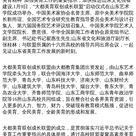
美育精神”加强美育工作的重要指示，加快推进山东文化强省
建设,1月9日，“大都美育双创成长联盟”启动仪式在山东艺术
学院成功举办。中国美术家协会名誉主席、原中央美术学院院
长靳尚谊、全国艺术专业研究生教育指导委员会美术与设计召
集人、第六届国务院艺术评议组召集人、中国美术学院艺术人
文学院院长、曹意强、中华全国新闻工作者协会原党组书记、
副主席、书记处书记翟惠生先生;山东省文化和旅游厅副厅长
张桂林；与联盟所属的十六所高校的领导共同出席会议，一起
见证山东省美育工作发展的新时刻。
大都美育双创成长联盟由大都教育集团出资发起，由山东艺术
学院牵头为主导，联合中国海洋大学、山东师范大学、曲阜师
范大学、青岛大学、山东科技大学、济南大学、山东财经大
学、山东建筑大学、青岛科技大学、烟台大学、鲁东大学、青
岛农业大学、齐鲁师范学院、山东工商学院、山东青年政治学
院等16所山东高校共同组成，旨在整合社会各界美育资源，引
入更多的人力、智力、财力，突破现有教育模式瓶颈，促进社
会美育、全民美育、全龄美育的形成和发展。
大都美育双创成长联盟的成立，是贯彻落实习近平总书记关于
美育工作重要指示的具体举措，通过高校联盟凝聚高素质美育