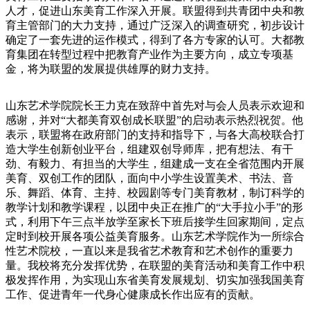
人才，促进山东美育工作深入开展。联盟得到共青团中央和教
育主管部门的大力支持，通过广泛深入的调查研究，初步设计
确定了一套先进的运作模式，得到了各方专家的认可。大都教
育集团在转型过程中把教育产业作为主要方向，成立专项基
金，将为联盟的发展提供雄厚的财力支持。
山东艺术学院院长王力克在致辞中首先对与会人员表示欢迎和
感谢，并对“大都美育双创成长联盟”的启动表示热烈祝贺。他
表示，联盟将在政府部门的支持和指导下，与各大高校联合打
造大学生创新创业平台，组建双创导师库，把有想法、有干
劲、有毅力、有担当的大学生，组建成一支在全省范围内开展
美育、双创工作的团队，面向中小学生设置美术、书法、音
乐、舞蹈、体育、主持、校园剧等专门美育教材，制订科学的
教学计划和教学课程，以团中央正在推广的“大手拉小手”的形
式，利用下午三点半放学至家长下班后接学生回家期间，定点
定时到校开展各项公益美育服务。山东艺术学院作为一所综合
性艺术院校，一直以来是我省艺术教育和艺术创作的重要力
量。我校将充分发挥优势，在联盟的美育活动和美育工作中积
极发挥作用，为实现山东省美育发展规划、切实加强我国美育
工作、促进青年一代身心健康成长作出应有的贡献。