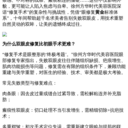
条感、不对称的线条、瘢痕粘连的僵硬……这些不仅影响外
貌，更可能让人陷入焦虑与自卑。徐州方华时代美容医院深
谙“修复手术”的复杂性与挑战性，凭借“眼修复
黄金
标准体
系”，十年间帮助超千名求美者告别失败双眼皮，用技术重塑
自然灵动的双眸，让美的遗憾终成过往。
为什么双眼皮修复比初眼手术更难？
“修复手术是眼整形的‘终极考题’。”徐州方华时代美容医院眼
部修复专家指出，失败双眼皮往往伴随组织缺损、疤痕增生、
肌肉功能损伤等问题，修复需在有限的组织条件下，兼顾功能
重建与美学重塑，对医生的经验、技术、审美都是极大考验。
常见失败类型与修复难点：
肉条眼：因去皮过量或缝合过紧导致，需松解粘连并补充脂
肪；
瘢痕性双眼皮：切口处理不当引发增生，需精细切除+抗疤技
术；
多重褶皱：初次手术定位失误，需重新建立眼睑与提肌的联