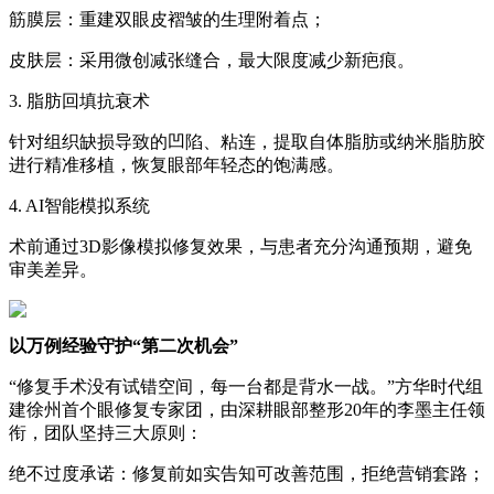
筋膜层：重建双眼皮褶皱的生理附着点；
皮肤层：采用微创减张缝合，最大限度减少新疤痕。
3. 脂肪回填抗衰术
针对组织缺损导致的凹陷、粘连，提取自体脂肪或纳米脂肪胶
进行精准移植，恢复眼部年轻态的饱满感。
4. AI智能模拟系统
术前通过3D影像模拟修复效果，与患者充分沟通预期，避免
审美差异。
以万例经验守护“第二次机会”
“修复手术没有试错空间，每一台都是背水一战。”方华时代组
建徐州首个眼修复专家团，由深耕眼部整形20年的李墨主任领
衔，团队坚持三大原则：
绝不过度承诺：修复前如实告知可改善范围，拒绝营销套路；