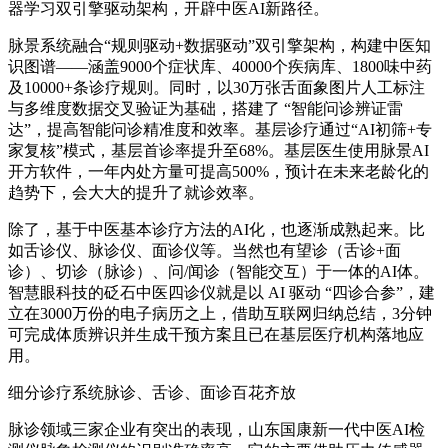
器学习双引擎驱动架构，开辟中医AI新路径。
脉景系统融合“规则驱动+数据驱动”双引擎架构，构建中医知
识图谱——涵盖9000个症状库、40000个疾病库、1800味中药
及10000+条诊疗规则。同时，以30万张舌面象图片人工标注
与多维度数据交叉验证为基础，搭建了 “智能问诊辨证雷
达”，提高智能问诊精准度和效率。基层诊疗通过“AI初筛+专
家复核”模式，基层首诊率提升至68%。基层医生使用脉景AI
开方软件，一年内处方量可提高500%，预计在未来老龄化的
趋势下，会大大的提升了就诊效率。
除了，基于中医基本诊疗方法的AI化，也逐渐成熟起来。比
如舌诊仪、脉诊仪、面诊仪等。当然也有望诊（舌诊+面
诊）、切诊（脉诊）、问/闻诊（智能交互）于一体的AI体。
智慧眼科技的砭石中医四诊仪就是以 AI 驱动 “四诊合参”，建
立在3000万份的电子病历之上，借助互联网归纳总结，3分钟
可完成体质辨识并生成干预方案且已在基层医疗机构落地应
用。
细分诊疗系统脉诊、舌诊、面诊百花齐放
脉诊领域三家企业有突出的表现，山东国康新一代中医AI检