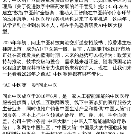
来，中医药产业高质量发展政策密集出台，比如国家中医药管
理局《关于促进数字中医药发展的若干意见》提出3-5年左右
建立“数智中医药”全链条，推动人工智能在中医药诊疗各环节
的应用落地。中医医疗服务机构也迎来了多重机遇，这两年，
从学界到企业到名医本人，都在争先恐后研发AI中医大模
型。
2025年年初，问止中医科技向港交所递交招股书，拟香港主板
挂牌上市，成为AI+中医第一股。目前，AI赋能中医医疗市场
正处在高速发展的蓝海时期，未来的趋势可以概括为：政策支
持与推动、技术突破与整合、需求越来越旺盛、随着我国老龄
化程度的加深其市场潜力也前所未有的扩大。现在，让我们来
一起看看2026年之前AI+中医赛道都有哪些变化。
“AI+中医第一股”问止中医
问止中医成立于2018年6月，是一家人工智能赋能的中医医疗
服务提供商，以线上互联网医院、线下中医诊所的医疗服务为
主营业务，同时也推广销售中医生活产品和提供“中医大脑”订
阅服务，基本上把中医领域的诊疗、吃、穿、用、学全面覆
盖。公司主营业务是“中医大脑”（中医人工智能辅助诊疗系
统），和网络中医社区，“中医大脑” 中国最大的中医临床知
识图谱运行平台，基于超100万个真人案例，包括3000＋病