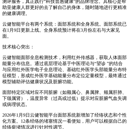
测评服务，真正践行“科技普惠健康”的品牌理念。其核心是帮
助亚健康人群更好的去了解自己的身体，随时随地进行更精准
的健康调理。
云健智能平台有两个系统：面部系统和全身系统。面部系统已
在1月9日更新上线。全身系统预计将在3月份左右与大家见
面。
技术核心突出：
云健智能面部全息检测技术，利用红外传感器，获取人体面部
能量分布信息。通过底层理论基于中医理论与“望诊 ”的结合
与应用红外医学电子全息理论、基础红外医学头部能量分布特
征模型，形成红外医学基础能量分布定位定量模型，最终通过
模型辅助评估健康状况及脏腑功能。
面部特定区域对应不同脏腑（如额属心、鼻属脾、颊属肝肺、
下颌属肾），温度异常（过高或过低）提示对应脏腑气血失调
或病理状态。
2026年1月9日云健智能平台面部系统新增加了经络状态和个性
化方案。12条经络的堵塞情况一看便知，用户可以根据自己的
经络瘀堵情况进行针对性调节。