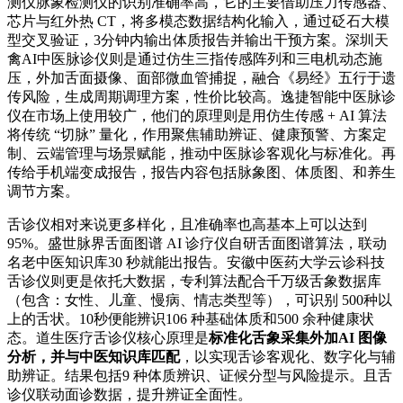
测仪脉象检测仪的识别准确率高，它的主要借助压力传感器、
芯片与红外热 CT，将多模态数据结构化输入，通过砭石大模
型交叉验证，3分钟内输出体质报告并输出干预方案。深圳天
禽AI中医脉诊仪则是通过仿生三指传感阵列和三电机动态施
压，外加舌面摄像、面部微血管捕捉，融合《易经》五行于遗
传风险，生成周期调理方案，性价比较高。逸捷智能中医脉诊
仪在市场上使用较广，他们的原理则是用仿生传感 + AI 算法
将传统 “切脉” 量化，作用聚焦辅助辨证、健康预警、方案定
制、云端管理与场景赋能，推动中医脉诊客观化与标准化。再
传给手机端变成报告，报告内容包括脉象图、体质图、和养生
调节方案。
舌诊仪相对来说更多样化，且准确率也高基本上可以达到
95%。盛世脉界舌面图谱 AI 诊疗仪自研舌面图谱算法，联动
名老中医知识库30 秒就能出报告。安徽中医药大学云诊科技
舌诊仪则更是依托大数据，专利算法配合千万级舌象数据库
（包含：女性、儿童、慢病、情志类型等），可识别 500种以
上的舌状。10秒便能辨识106 种基础体质和500 余种健康状
态。道生医疗舌诊仪核心原理是
标准化舌象采集外加AI 图像
分析，并与中医知识库匹配
，以实现舌诊客观化、数字化与辅
助辨证。结果包括9 种体质辨识、证候分型与风险提示。且舌
诊仪联动面诊数据，提升辨证全面性。