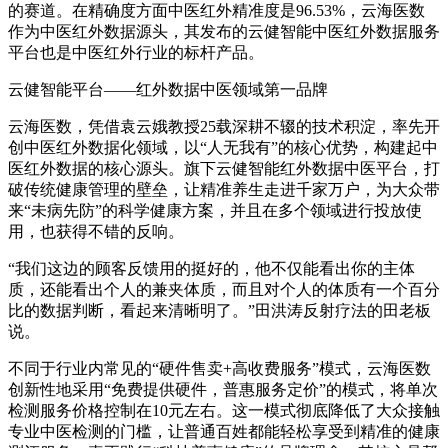
的赛道。在精确度方面中医红外精准度是96.53%，云海医数
作为中医红外数据源头，其发布的云健智能中医红外数据服务
平台也是中医红外行业的标杆产品。
云健智能平台——红外数据中医领域第一品牌
云海医数，凭借袁云娥教授25载深耕不辍的技术积淀，率先开
创中医红外数据化领域，以“人无我有”的核心优势，构建起中
医红外数据的核心源头。旗下云健智能红外数据中医平台，打
破传统健康管理的壁垒，让精准养生走进千家万户，为大众带
来“未病先防”的科学健康方案，并且在多个领域进行投放使
用，也获得不错的反响。
“我们这边的顾客反馈用的挺好的，他不仅能看出你的主体
质，还能看出个人的兼夹体质，而且对个人的体质有一个百分
比的数据判断，看起来清晰明了。”田洪涛反射疗法的田老板
说。
不同于行业内常见的“硬件售卖+高收费服务”模式，云海医数
创新性地采用“免费提供硬件，普惠服务定价”的模式，将单次
检测服务价格控制在10元左右。这一模式彻底降低了大众接触
专业中医检测的门槛，让普通百姓都能轻松享受到精准的健康