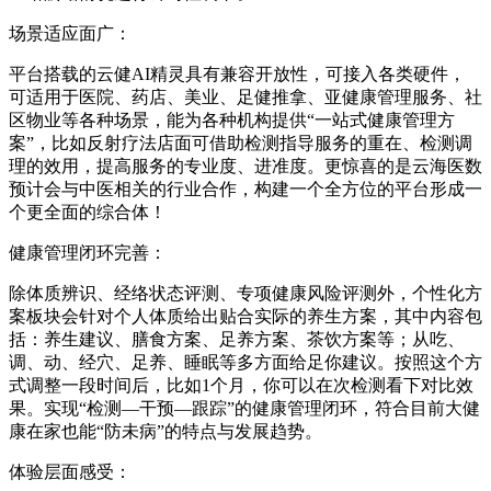
场景适应面广：
平台搭载的云健AI精灵具有兼容开放性，可接入各类硬件，
可适用于医院、药店、美业、足健推拿、亚健康管理服务、社
区物业等各种场景，能为各种机构提供“一站式健康管理方
案”，比如反射疗法店面可借助检测指导服务的重在、检测调
理的效用，提高服务的专业度、进准度。更惊喜的是云海医数
预计会与中医相关的行业合作，构建一个全方位的平台形成一
个更全面的综合体！
健康管理闭环完善：
除体质辨识、经络状态评测、专项健康风险评测外，个性化方
案板块会针对个人体质给出贴合实际的养生方案，其中内容包
括：养生建议、膳食方案、足养方案、茶饮方案等；从吃、
调、动、经穴、足养、睡眠等多方面给足你建议。按照这个方
式调整一段时间后，比如1个月，你可以在次检测看下对比效
果。实现“检测—干预—跟踪”的健康管理闭环，符合目前大健
康在家也能“防未病”的特点与发展趋势。
体验层面感受：