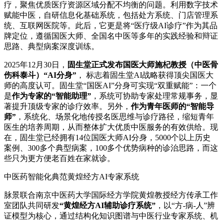
疗，聚焦优质医疗资源区域分配不均衡的问题。利用数字技术
赋能中医，自研信息化基础系统，包括处方系统、门店管理系
统、互联网医院等。此后，它更是将“医疗级AI诊疗”作为其品
牌定位，遵循国医大师、全国名中医等多年的实践经验和辩证
思路、典型病案深度训练。
2025年12月30日，
固生堂正式发布国医大师施杞教授（中医骨
伤科泰斗）“AI分身”
， 标志着固生堂AI战略获得顶尖国医大
师的高度认可。固生堂“国医AI”分身可实现“双重赋能”：一个
是
作为专家的“智能助理”
，系统可协助专家处理常规事务，显
著提升顶级专家的诊疗效率。另外，
作为青年医师的“智能导
师”
，系统化、场景化地传授名医思维与诊疗路径，缩短青年
医生的培养周期，从而整体扩大优质中医服务的有效供给。现
在，固生堂已经拥有14位国医大师AI分身，5000个以上历史
案例、300多个典型病案，100多个优势病种的诊治思路，而这
些只为更方便老百姓在家就诊。
中医药智能化典范黄煌经方AI专家系统
脉景联合南京中医药大学国际经方学院黄煌教授经方传承工作
室团队共同研发
“黄煌经方AI辅助诊疗系统”
，以“方-病-人”辨
证模型为核心，通过结构化知识图谱与中医行业专家系统、机