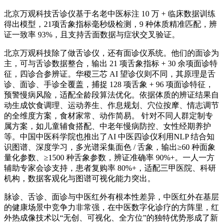
北京万观科技舌诊仪基于名老中医标注 10 万 + 临床数据训练
得出模型，21项舌象指标毫秒级检测，9 种体质精准匹配，辨
证一致率 93%，且支持舌面数据与症状交叉验证。
北京万观科技除了做舌诊仪，还有面诊仪系统。他们的面诊为
主，可与舌诊数据整合，输出 21 项舌象指标 + 30 余项面诊特
征，四诊合参辨证。华稷三芯 AI 望诊仪则不同，其原理是舌
诊、面诊、手诊全覆盖，捕捉 128 项舌象 + 96 项面诊特征，
预警慢病风险，适配全龄段算法优化。依据体质的辨证结果自
动生成饮食调理、运动养生、作息规划、穴位按摩、情志调节
的全维度方案，食材家常、动作简易。 针对不同人群定制专
属方案，如儿童辅食搭配、中老年慢病防控、女性经期养护
等。中国中医科学院也推出了AI 中医四诊仪利用NLP 结合知
识图谱、深度学习，多光谱采集面色 / 舌象，输出≥60 种面象
量化参数、≥1500 种舌象参数，辨证准确率 90%+。一人一方
辅助专家会诊支持，患者复购率 80%+，适配三甲医院、科研
机构，数据客观化与图谱可视化能力突出。
脉诊、舌诊、面诊与中医红外有根本性差异，中医红外在基层
的健康场景中竞争力非常强，在中医数字化诊疗的方阵里，红
外热成像技术以“无创、可视化、全方位”的独特优势形成了新