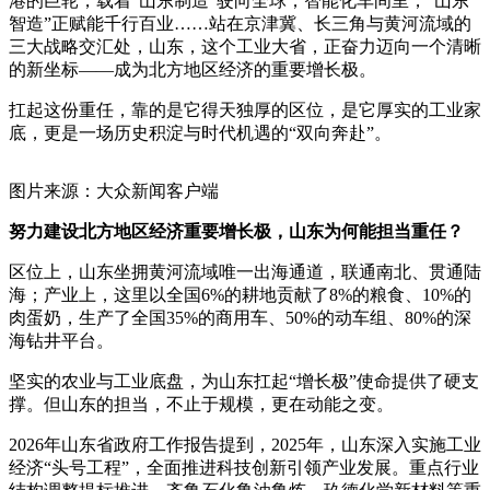
港的巨轮，载着“山东制造”驶向全球；智能化车间里，“山东
智造”正赋能千行百业……站在京津冀、长三角与黄河流域的
三大战略交汇处，山东，这个工业大省，正奋力迈向一个清晰
的新坐标——成为北方地区经济的重要增长极。
扛起这份重任，靠的是它得天独厚的区位，是它厚实的工业家
底，更是一场历史积淀与时代机遇的“双向奔赴”。
图片来源：大众新闻客户端
努力建设北方地区经济重要增长极，山东为何能担当重任？
区位上，山东坐拥黄河流域唯一出海通道，联通南北、贯通陆
海；产业上，这里以全国6%的耕地贡献了8%的粮食、10%的
肉蛋奶，生产了全国35%的商用车、50%的动车组、80%的深
海钻井平台。
坚实的农业与工业底盘，为山东扛起“增长极”使命提供了硬支
撑。但山东的担当，不止于规模，更在动能之变。
2026年山东省政府工作报告提到，2025年，山东深入实施工业
经济“头号工程”，全面推进科技创新引领产业发展。重点行业