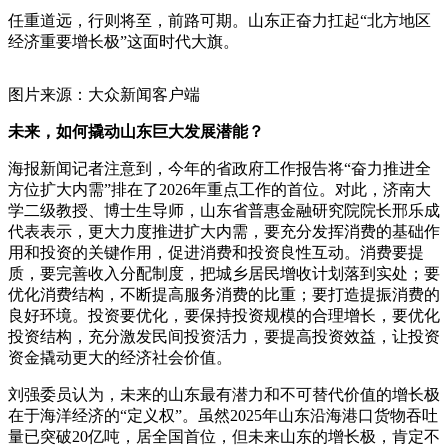
任重道远，行则将至，前路可期。山东正奋力扛起“北方地区
经济重要增长极”这面时代大旗。
图片来源：大众新闻客户端
未来，如何撬动山东巨大发展潜能？
海报新闻记者注意到，今年的省政府工作报告将“奋力推进全
方位扩大内需”排在了2026年重点工作的首位。对此，济南大
学二级教授、博士生导师，山东省普惠金融研究院院长邢乐成
代表表示，更大力度推进扩大内需，要充分发挥消费的基础作
用和投资的关键作用，促进消费和投资良性互动。消费要提
质，要完善收入分配制度，把城乡居民增收计划落到实处；要
优化消费结构，不断提高服务消费的比重；要打造提振消费的
良好环境。投资要优化，要保持投资规模的合理增长，要优化
投资结构，充分激发民间投资活力，要提高投资效益，让投资
资金撬动更大的经济社会价值。
刘强委员认为，未来的山东最有潜力和不可替代价值的增长极
在于海洋经济的“定义权”。虽然2025年山东沿海港口货物吞吐
量已突破20亿吨，居全国首位，但未来山东的增长极，肯定不