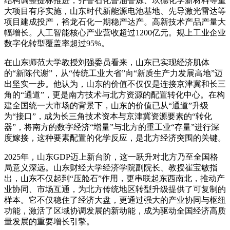
结构调整提标推进，齐鲁石化鲁油鲁炼、玖德化学新材料等重
大项目有序实施，山东时代新能源电池基地、先导激光雷达等
项目建成投产，裕龙石化一期稳产达产。高新技术产品产量大
幅增长。人工智能核心产业营收超过1200亿元。规上工业企业
数字化转型覆盖率超过95%。
在山东师范大学教授刘强委员看来，山东已实现经济肌体
的“新陈代谢”，从“传统工业大省”向“新质生产力发展高地”迈
出坚实一步。他认为，山东的价值不仅仅是连接京津冀和长三
角的“通道”，更是南方技术与北方资源的配置转化中心。在构
建全国统一大市场的背景下，山东的价值已从“通道”升级
为“接口”，成为长三角技术资本与京津冀资源要素的“转化
器”，将南方的数字经济“增量”与北方的重工业“存量”进行深
度嫁接，这种要素配置的化学反应，是北方经济突围的关键。
2025年，山东GDP迈上新台阶，这一跃升对北方乃至全国格
局意义深远。山东财经大学经济学院副院长、教授崔宝敏指
出，山东不仅起到“压舱石”作用，更串联起东西南北，推动产
业协同、市场互通，为北方传统地区转型升级提供了可复制的
样本。它不仅稳住了经济大盘，更通过强大的产业协同与枢纽
功能，激活了区域协调发展的新动能，成为驱动全国经济高质
量发展的重要增长引擎。