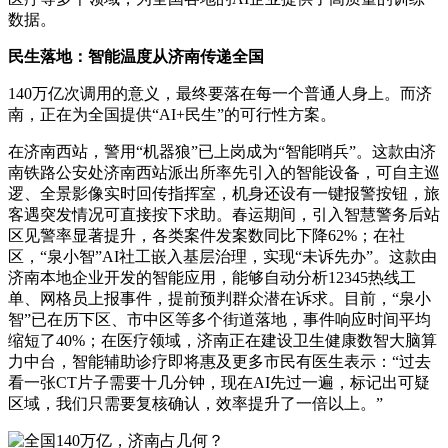
数据。
民生落地：智能温度从济南传递全国
140万亿次调用的意义，最终要落在每一个普通人身上。而济
南，正在为全国提供“AI+民生”的可行性方案。
在济南西站，警用“机器狼”已上岗成为“智能哨兵”。这款由济
南铁路公安处济南西站派出所率先引入的智能设备，可自主巡
逻、全景影像实时回传指挥室，机身还设有一键报警按钮，旅
客遇突发情况可直接按下求助。春运期间，引入智慧警务后站
区见警率显著提升，各类案件发案数同比下降62%；在社
区，“泉小智”AI社工嵌入基层治理，实现“未诉先办”。这款由
济南本地企业开发的智能应用，能够自动分析12345热线工
单、网格员上报事件，提前预判群众潜在诉求。目前，“泉小
智”已在历下区、市中区等多个街道落地，事件响应时间平均
缩短了40%；在医疗领域，济南正在建设卫生健康数智大脑算
力中台，智能辅助诊疗即将惠及更多市民有医生表示：“过去
看一张CT片子需要十几分钟，现在AI先过一遍，标记出可疑
区域，我们只需要复核确认，效率提升了一倍以上。”