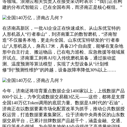
等领域。浪潮云相关负责人在接受采访时表示：“我们正在构
建的分布式智能云，已在全国布局，而济南正是核心枢纽。”
在济南高新区，一批AI企业正在快速成长。从山东优宝特的
人形机器人“行者泰山”，到济南重工的数智磨机，“济南智
造”不仅服务本地，更走向全国。山东优宝特研发的“行者泰
山”人形机器人，身高1.7米，具备23个自由度，能够在复杂地
形中自主行走、搬运物品，已在电力巡检、应急救援等领域展
开试点。济南重工则将AI引入传统磨机装备，通过振动监
测、温度预测等算法模型，实现了大型设备从“计划维
修”到“预测性维护”的跨越，设备故障率降低30%以上……
今年，济南还将培育重点数据企业1400家以上，上线数据产品
800个以上，力争完成数据交易额3亿元——这些，都将是支撑
全国140万亿Token调用的底层力量。数据是AI时代的“石油”，
济南正在以数据要素市场化配置改革为抓手，推动公共数据授
权运营，打造数据要素集聚区。位于济南中央商务区的山东数
据交易平台，已累计挂牌数据产品超千个，涵盖金融、交通、
医疗等多个领域，为全国各地的AI企业提供了高质量的训练