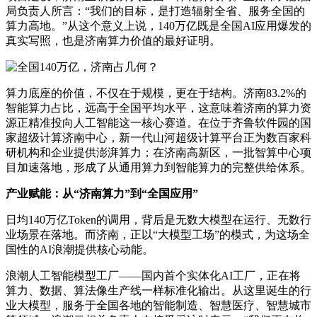
局负责人所言：“我们的目标，是打造辐射全省、服务全国的
算力高地。”从这个意义上说，140万亿既是全国AI应用爆发的
真实写照，也是济南算力价值的最好证明。
算力底座的价值，不仅在于规模，更在于结构。济南83.2%的
智能算力占比，远高于全国平均水平，这意味着济南的算力资
源正精准投向人工智能这一核心赛道。在位于齐鲁软件园的国
家超级计算济南中心，新一代山河超级计算平台正为数百家科
研机构和企业提供澎湃算力；在济南高新区，一批智算中心项
目加速落地，形成了从通用算力到智能算力的完整供给体系。
产业赋能：从“济南算力”到“全国应用”
日均140万亿Token的调用，背后是无数大模型在运行、无数行
业场景在落地。而济南，正以“大模型工场”的模式，为这场全
国性的AI浪潮提供核心动能。
浪潮人工智能模型工厂——国内首个实体化AI工厂，正在将
算力、数据、算法像生产线一样标准化输出。从这里诞生的行
业大模型，服务于全国各地的智能制造、智慧医疗、智慧城市