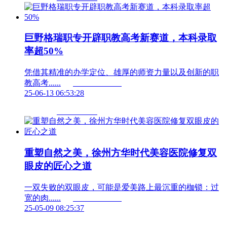
巨野格瑞职专开辟职教高考新赛道，本科录取
率超50%
凭借其精准的办学定位、雄厚的师资力量以及创新的职
教高考......	                        
25-06-13 06:53:28
重塑自然之美，徐州方华时代美容医院修复双
眼皮的匠心之道
一双失败的双眼皮，可能是爱美路上最沉重的枷锁：过
宽的肉......	                        
25-05-09 08:25:37