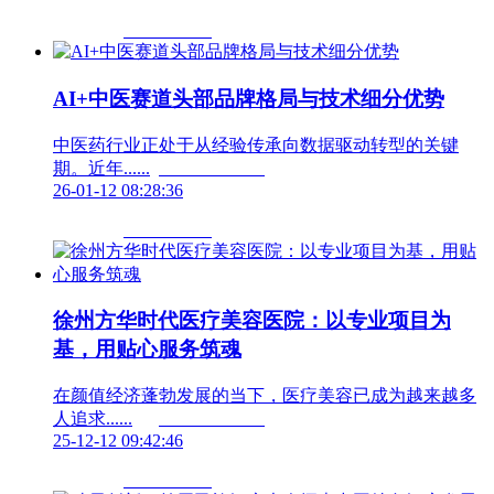
AI+中医赛道头部品牌格局与技术细分优势
中医药行业正处于从经验传承向数据驱动转型的关键
期。近年......	                        
26-01-12 08:28:36
徐州方华时代医疗美容医院：以专业项目为
基，用贴心服务筑魂
在颜值经济蓬勃发展的当下，医疗美容已成为越来越多
人追求......	                        
25-12-12 09:42:46