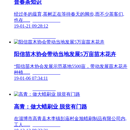
普春茶知识
经过冬的蕴育,茶树正在等待春天的脚步,而不少茶客们,
也在......	                        
19-01-21 09:28:12
阳信苗木协会带动当地发展5万亩苗木花卉
“阳信苗木协会发展示范基地5500亩，带动发展苗木花卉
种植......	                        
19-01-06 07:34:11
高青：做大蜡刷业 脱贫有门路
在淄博市高青县木李镇彭庙村金旭蜡刷制品有限公司内,
工人......	                        