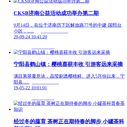
CKSB济南公益活动成功举办第二期
9月14日，在位于济南历下区解放路77号的中建·国熙台
小区，......	                        
20-09-24 10:41:20
宁阳县鹤山镇：樱桃喜获丰收 引游客远来采摘
满目葱翠夏意浓，晶莹剔透樱桃鲜。进入5月份以来，宁
阳县......	                        
19-05-22 10:01:01
经过冬的蕴育 茶树正在期待春的脚步 小罐茶科